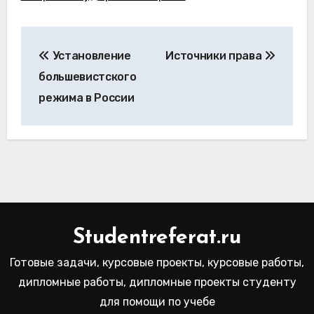
Навигация
Установление
Источники права
по
большевистского
записям
режима в России
Studentreferat.ru
Готовые задачи, курсовые проекты, курсовые работы,
дипломные работы, дипломные проекты студенту
для помощи по учебе