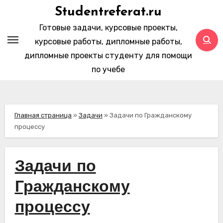
Перейти
Studentreferat.ru
к
Готовые задачи, курсовые проекты,
содержимому
курсовые работы, дипломные работы,
дипломные проекты студенту для помощи
по учебе
Главная страница
»
Задачи
»
Задачи по Гражданскому
процессу
Задачи по
Гражданскому
процессу