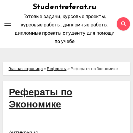
Перейти
Studentreferat.ru
к
Готовые задачи, курсовые проекты,
содержимому
курсовые работы, дипломные работы,
дипломные проекты студенту для помощи
по учебе
Главная страница
»
Рефераты
»
Рефераты по Экономике
Рефераты по
Экономике
Антикризис