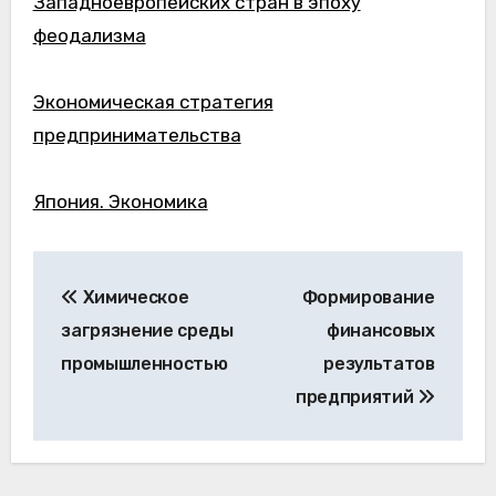
Западноевропейских стран в эпоху
феодализма
Экономическая стратегия
предпринимательства
Япония. Экономика
Навигация
Химическое
Формирование
по
загрязнение среды
финансовых
записям
промышленностью
результатов
предприятий