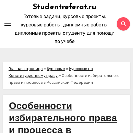
Перейти
Studentreferat.ru
к
Готовые задачи, курсовые проекты,
содержимому
курсовые работы, дипломные работы,
дипломные проекты студенту для помощи
по учебе
Главная страница
»
Курсовые
»
Курсовые по
Конституционному праву
»
Особенности избирательного
права и процесса в Российской Федерации
Особенности
избирательного права
и процесса в