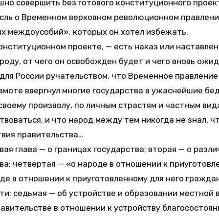
шно совершить без готового конституционного проек
ль о Временном верховном революционном правлении
х междоусобий», которых он хотел избежать.
конституционном проекте, — есть наказ или наставл
народу, от чего он освобожден будет и чего вновь ож
 для России ручательством, что Временное правление
амоте ввергнул многие государства в ужаснейшие бед
своему произволу, по личным страстям и частным вида
твоваться, и что народ между тем никогда не знал, ч
твия правительства…
вая глава — о границах государства; вторая — о разл
ва; четвертая — «о народе в отношении к приуготовл
де в отношении к приуготовленному для него гражда
ти; седьмая — об устройстве и образовании местной 
равительстве в отношении к устройству благосостояни