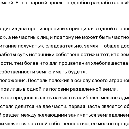
емлей. Его аграрный проект подробно разработан в 
единил два противоречивых принципа: с одной сторо
о», а не частных лиц и поэтому не может быть частн
итание получать», следовательно, земля — общее дос
 работы суть источники собственности» и тот, кто зе
ости, тем более что для процветания хлебопашества
 собственности землю иметь будет».
положения, Пестель положил в основу своего аграрно
пов лишь в одной из половин разделенной земли.
и «так предполагалось называть наиболее мелкое ад
теля делится на две части: первая часть является о
ный раздел между желающими заниматься земледелием
ли является частной собственностью, ее можно прода