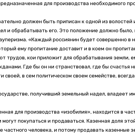
предназначенная для производства необходимого пр
тельно должен быть приписан к одной из волостей и
л и обрабатывать его. Это положение должно было,
пауперизма. «Каждый россиянин будет совершенно в н
оторый ему пропитание доставит и в коем он пропита
о от трудов, кои приложит для обрабатывания земли,
анами. Где бы он ни странствовал, где бы счастья ни 
ти своей, в сем политическом своем семействе, всег
сударстве, получивший земельный надел, владеет им
енная для производства «изобилия», находится в ча
 могут покупаться и продаваться. Казенная доля эт
де частного человека, и потому продавать казенные 