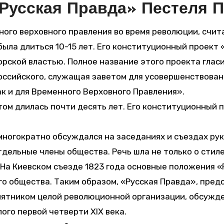
«Русская Правда» Пестеля П.
ого верховного правления во время революции, счит
была длиться 10-15 лет. Его конституционный проект
рской властью. Полное название этого проекта гласи
оссийского, служащая заветом для усовершенствован
к и для Временного Верховного Правления».
м длилась почти десять лет. Его конституционный пр
многократно обсуждался на заседаниях и съездах ру
дельные члены общества. Речь шла не только о стиле 
. На Киевском съезде 1823 года основные положения 
 общества. Таким образом, «Русская Правда», предс
амятником целой революционной организации, обсужд
го первой четверти XIX века.