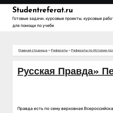
Перейти
Studentreferat.ru
к
содержимому
Готовые задачи, курсовые проекты, курсовые раб
для помощи по учебе
Главная страница
»
Рефераты
»
Рефераты по Истории по
Русская Правда» Пе
Правда есть по сему верховная Всероссийская грамота, определяющая все перемены, в государстве последовать имеющие, все предметы и