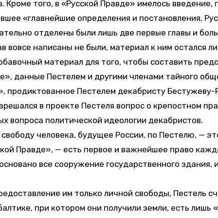
. Кроме того, в «Русской Правде» имелось введение,
авшее «главнейшие определения и постановления, Ру
ательно отделены были лишь две первые главы и боль
ав вовсе написаны не были, материал к ним остался 
обавочный материал для того, чтобы составить пред
де», данные Пестелем и другими членами тайного общ
», продиктованное Пестелем декабристу Бестужеву-
азрешался в проекте Пестеля вопрос о крепостном пра
ых вопроса политической идеологии декабристов.
 свободу человека, будущее России, по Пестелю, — э
сской Правде», — есть первое и важнейшее право каж
основано все сооружение государственного здания, и 
предоставление им только личной свободы, Пестель с
балтике, при котором они получили земли, есть лишь