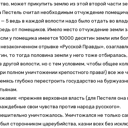
во, может прикупить землю из этой второй части зе
а Пестель считал необходимым отчуждение помещичь
 — 5 ведь в каждой волости надо было отдать во влад
ередь от помещиков. Имело место отчуждение земли з
ли у помещика имеется 10000 десятин земли или бол
м незаконченном отрывке «Русской Правды», озаглав
ин, то тогда половина земли у него тоже отбиралась,
в другой волости, но с тем условием, чтобы общее ко
ри полном уничтожении крепостного права!) все же 
емясь глубоко перестроить государство на буржуазны
тьянам.
жавия: «прежняя верховная власть (для Пестеля она
раждебные свои чувства против народа русского».
решительно уничтожалось. Уничтожался не только са
был сторонником цареубийства, казни всех без искл