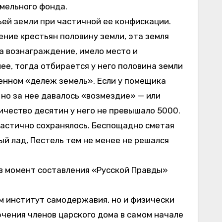
мельного фонда.
ей земли при частичной ее конфискации.
ение крестьян половину земли, эта земля
а вознаграждение, имело место и
ее, тогда отбирается у него половина земли
ленном «дележ земель». Если у помещика
 но за нее давалось «возмездие» — или
личество десятин у него не превышало 5000.
частично сохранялось. Беспощадно сметая
й лад, Пестель тем не менее не решался
 в момент составления «Русской Правды»
м институт самодержавия, но и физически
ючения членов царского дома в самом начале