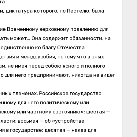
та.
, диктатура которого, по Пестелю, была
ение Временному верховному правлению для
идать может… Она содержит обязанности, на
 единственно ко благу Отечества
ствия и междоусобия, потому что в оных
м, не имея перед собою ясного и полного
то для него предпринимают, никогда не видел
ичных племенах, Российское государство
енному для него политическому или
нскому или частному состоянию»; шестая —
власти; восьмая — об «устройстве
я в государстве; десятая — наказ для