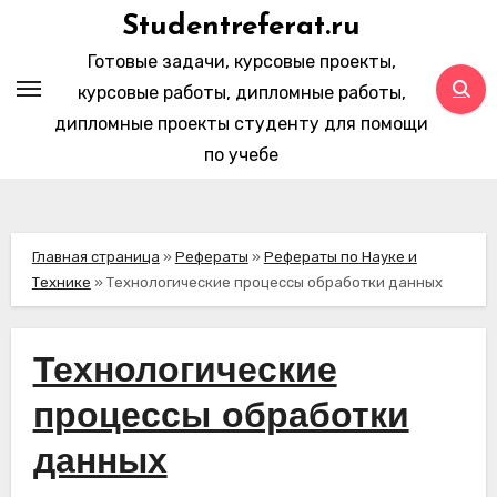
Перейти
Studentreferat.ru
к
Готовые задачи, курсовые проекты,
содержимому
курсовые работы, дипломные работы,
дипломные проекты студенту для помощи
по учебе
Главная страница
»
Рефераты
»
Рефераты по Науке и
Технике
»
Технологические процессы обработки данных
Технологические
процессы обработки
данных