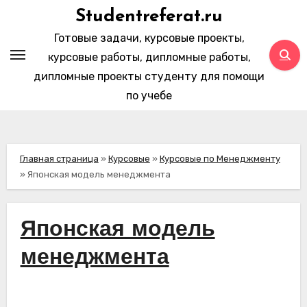
Перейти
Studentreferat.ru
к
Готовые задачи, курсовые проекты,
содержимому
курсовые работы, дипломные работы,
дипломные проекты студенту для помощи
по учебе
Главная страница
»
Курсовые
»
Курсовые по Менеджменту
»
Японская модель менеджмента
Японская модель
менеджмента