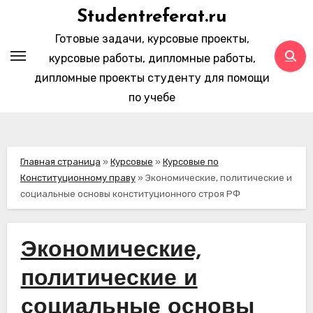
Перейти
Studentreferat.ru
к
Готовые задачи, курсовые проекты,
содержимому
курсовые работы, дипломные работы,
дипломные проекты студенту для помощи
по учебе
Главная страница
»
Курсовые
»
Курсовые по
Конституционному праву
»
Экономические, политические и
социальные основы конституционного строя РФ
Экономические,
политические и
социальные основы